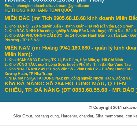
Email: phongkinhdoanh.sikavietnam@gmail.com
HỆ THỐNG KHO HÀNG TOÀN QUỐC
MIỀN BẮC (mr Tích 0905.68.18.68 kinh doanh Miền Bắ
1. Kho HÀ NỘI: 270 Nguyễn Xiển - Thanh Xuân - Hà Nội (gần tòa Eco Green)
2. Kho BẮC NINH: Khu công nghiệp V-Ship Bắc Ninh - huyện Tiên Du - Bắc N
3. Kho ĐAN PHƯỢNG-HOÀI ĐỨC: Số 14 đường Hạnh Đàn - xã Tân Lập - Đa
Phượng - TP. Hà Nội
MIỀN NAM (mr Hoàng 0941.160.880 - quản lý kinh doa
Miền Nam):
1. Kho HCM: Số 33 Đường TK 11, Bà Điểm, Hóc Môn, tp. Hồ Chí Minh
2. Kho VŨNG TÀU: ngã 3 Long Sơn, huyện Phú Mỹ, Tỉnh Bà Rịa-Vũng Tàu
3. Kho NHA TRANG: 49+51 Ngô Văn Sở - Vĩnh Hoà D2 – Đường Hàng Cá –
Xương Huân, TP Nha Trang
4. NHÀ MÁY SIKA TẠI ĐỒNG NAI: khu công nghiệp Nhơn Trạch, Đồng Nai
Kho ĐÀ NẴNG: S
ố 284 HỒ TÙNG MẬU, Q LIÊN
CHIỂU, TP. ĐÀ NẴNG
(ĐT 0853.68.55.68 - MR B
ẢO
© Copyright 2014 sikavn.
Sika Grout, bot tang cung, Hardener, chapdur, Sika membrane, con 