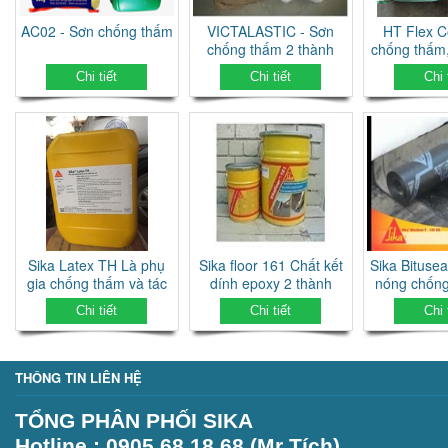
AC02 - Sơn chống thấm
VICTALASTIC - Sơn
HT Flex C
chống thấm 2 thành
chống thấm,
phần
Chi tiết
Chi tiết
Chi 
Sika Latex TH Là phụ
Sika floor 161 Chất kết
Sika Bituse
gia chống thấm và tác
dính epoxy 2 thành
nóng chốn
nhân kết nối.
phần tạo vữa tự san
Bit
Chi tiết
Chi tiết
Chi 
phẳng
THÔNG TIN LIÊN HỆ
TỔNG PHÂN PHỐI SIKA
Hotline : 0905.68.18.68 (Mr Tích)