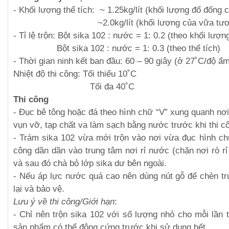
- Khối lượng thể tích: ~ 1.25kg/lít (khối lượng đổ đống 
~2.0kg/lít (khối lượng của vữa tươi
- Tỉ lệ trộn: Bột sika 102 : nước = 1: 0.2 (theo khối lượn
Bột sika 102 : nước = 1: 0.3 (theo thể tích)
- Thời gian ninh kết ban đầu: 60 – 90 giây (ở 27˚C/độ 
Nhiệt độ thi công: Tối thiểu 10˚C
Tối đa 40˚C
Thi công
- Đục bê tông hoặc đá theo hình chữ “V” xung quanh n
vụn vỡ, tạp chất va làm sạch bằng nước trước khi thi c
- Trám sika 102 vừa mới trộn vào nơi vừa đục hình chữ
công dần dần vào trung tâm nơi rỉ nước (chặn nơi rò rỉ 
và sau đó chà bỏ lớp sika dư bên ngoài.
- Nếu áp lực nước quá cao nên dùng nút gỗ để chèn tr
lại và bảo vệ.
Lưu ý về thi công/Giới hạn
:
- Chỉ nên trộn sika 102 với số lượng nhỏ cho mỗi lần t
sản phẩm có thể đông cứng trước khi sử dụng hết.