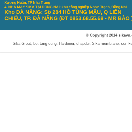
Xương Huân, TP Nha Trang
4. NHÀ MÁY SIKA TẠI ĐỒNG NAI: khu công nghiệp Nhơn Trạch, Đồng Nai
Kho ĐÀ NẴNG: S
ố 284 HỒ TÙNG MẬU, Q LIÊN
CHIỂU, TP. ĐÀ NẴNG
(ĐT 0853.68.55.68 - MR B
ẢO
© Copyright 2014 sikavn.
Sika Grout, bot tang cung, Hardener, chapdur, Sika membrane, con 