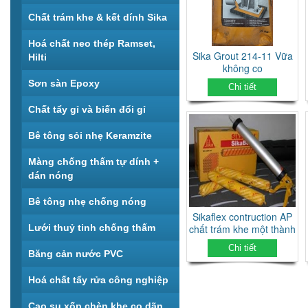
Chất trám khe & kết dính Sika
Hoá chất neo thép Ramset,
Sika Grout 214-11 Vữa
Hilti
không co
Sơn sàn Epoxy
Chi tiết
Chất tẩy gỉ và biến đổi gỉ
Bê tông sỏi nhẹ Keramzite
Màng chống thấm tự dính +
dán nóng
Bê tông nhẹ chống nóng
Sikaflex contruction AP
Lưới thuỷ tinh chống thấm
chất trám khe một thành
phần, gốc polyurethane
Chi tiết
Băng cản nước PVC
Hoá chất tẩy rửa công nghiệp
Cao su xốp chèn khe co dãn