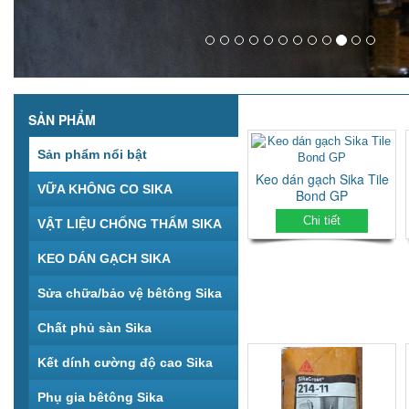
SẢN PHẨM
Sản phẩm nổi bật
Keo dán gạch Sika Tile
VỮA KHÔNG CO SIKA
Bond GP
Chi tiết
VẬT LIỆU CHỐNG THẤM SIKA
KEO DÁN GẠCH SIKA
Sửa chữa/bảo vệ bêtông Sika
Chất phủ sàn Sika
Kết dính cường độ cao Sika
Phụ gia bêtông Sika