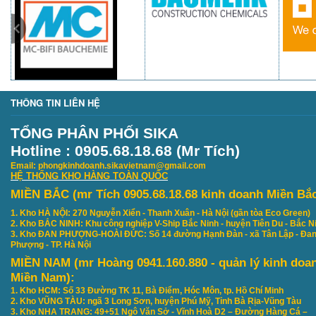
THÔNG TIN LIÊN HỆ
TỔNG PHÂN PHỐI SIKA
Hotline : 0905.68.18.68 (Mr Tích)
Email: phongkinhdoanh.sikavietnam@gmail.com
HỆ THỐNG KHO HÀNG TOÀN QUỐC
MIỀN BẮC (mr Tích 0905.68.18.68 kinh doanh Miền Bắ
1. Kho HÀ NỘI: 270 Nguyễn Xiển - Thanh Xuân - Hà Nội (gần tòa Eco Green)
2. Kho BẮC NINH: Khu công nghiệp V-Ship Bắc Ninh - huyện Tiên Du - Bắc N
3. Kho ĐAN PHƯỢNG-HOÀI ĐỨC: Số 14 đường Hạnh Đàn - xã Tân Lập - Đa
Phượng - TP. Hà Nội
MIỀN NAM (mr Hoàng 0941.160.880 - quản lý kinh doa
Miền Nam):
1. Kho HCM: Số 33 Đường TK 11, Bà Điểm, Hóc Môn, tp. Hồ Chí Minh
2. Kho VŨNG TÀU: ngã 3 Long Sơn, huyện Phú Mỹ, Tỉnh Bà Rịa-Vũng Tàu
3. Kho NHA TRANG: 49+51 Ngô Văn Sở - Vĩnh Hoà D2 – Đường Hàng Cá –