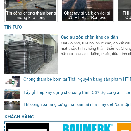
 công chống thấm bằng
Chất tẩy gỉ và biến đổi gỉ
THI CÔNG
màng khò nóng
sắt HT Rust Remove
CỨNG H
TIN TỨC
Cao su xốp chèn khe co dãn
Mật độ nhỏ, tỉ lệ hồi phục cao, có kết cấu
mặt thấp, tính chống thẩm thấu tốt Chố
hữu cơ như axit, kiềm, muối, dầu ,tính ch
Chống thấm bể bơm tại Thái Nguyên bằng sản phẩm HT 
Tẩy gỉ thép xây dựng cho công trình C37 Bộ công an - L
Thi công xoa tăng cứng mặt sàn tại nhà máy dệt Nam Địn
KHÁCH HÀNG