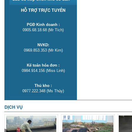
HỖ TRỢ TRỰC TUYẾN
PGĐ Kinh doanh :
0905.68.18.68 (Mr Tích)
NVKD:
0969.853.353 (Mr Kim)
Kế toán hóa đơn :
0984.914.156 (Miss Linh)
Thủ kho :
0977.222.348 (Ms Thủy)
DỊCH VỤ