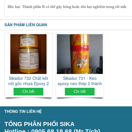
Độc hại: Thành phần B có thể gây bỏng hoặc tổn hại nghiêm trọng tới mắt
SẢN PHẨM LIÊN QUAN
Sikadur 732 Chất kết
Sikadur 731 - Keo
nối gốc nhựa Epoxy 2
epoxy neo thép 2 thành
thành phần
phần
Chi tiết
Chi tiết
THÔNG TIN LIÊN HỆ
TỔNG PHÂN PHỐI SIKA
Hotline : 0905.68.18.68 (Mr Tích)