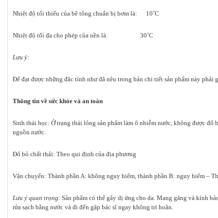
Nhiệt độ tối thiểu của bê tông chuẩn bị bơm là: 10˚C
Nhiệt độ tối đa cho phép của nền là: 30˚C
Lưu ý:
Để đạt được những đăc tính như đã nêu trong bản chi tiết sản phẩm này phải g
Thông tin về sức khỏe và an toàn
Sinh thái học: Ở trạng thái lỏng sản phẩm làm ô nhiễm nước, không được đổ 
nguồn nước.
Đổ bỏ chất thải: Theo qui định của địa phương
Vận chuyển: Thành phần A: không nguy hiểm, thành phần B: nguy hiểm – Th
Lưu ý quan trọng:
Sản phẩm có thể gây dị ứng cho da. Mang găng và kính bảo
rửa sạch bằng nước và đi đến gặp bác sĩ ngay không trì hoãn.