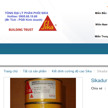
Giới thiệu
Sản phẩm
Dịch vụ
Tin tức
Tuy
Trang chủ
Tất cả sản phẩm
Kết dính cường độ cao Sika
Sikadur
Sikadur
Chia sẻ
: