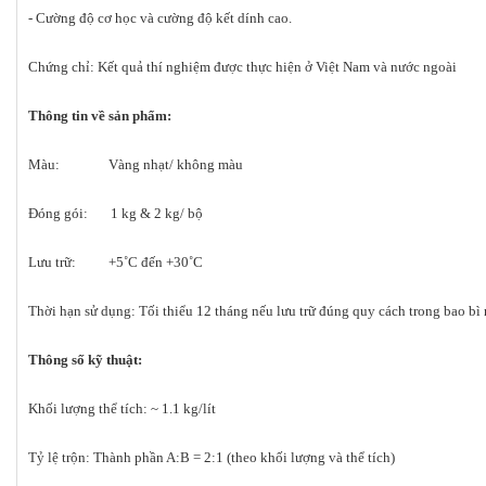
- Cường độ cơ học và cường độ kết dính cao.
Chứng chỉ: Kết quả thí nghiệm được thực hiện ở Việt Nam và nước ngoài
Thông tin về sản phẩm:
Màu: Vàng nhạt/ không màu
Đóng gói: 1 kg & 2 kg/ bộ
Lưu trữ: +5˚C đến +30˚C
Thời hạn sử dụng: Tối thiểu 12 tháng nếu lưu trữ đúng quy cách trong bao b
Thông số kỹ thuật:
Khối lượng thể tích: ~ 1.1 kg/lít
Tỷ lệ trộn: Thành phần A:B = 2:1 (theo khối lượng và thể tích)