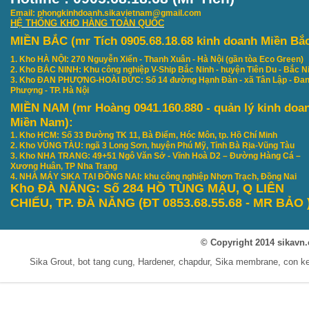
Email: phongkinhdoanh.sikavietnam@gmail.com
HỆ THỐNG KHO HÀNG TOÀN QUỐC
MIỀN BẮC (mr Tích 0905.68.18.68 kinh doanh Miền Bắ
1. Kho HÀ NỘI: 270 Nguyễn Xiển - Thanh Xuân - Hà Nội (gần tòa Eco Green)
2. Kho BẮC NINH: Khu công nghiệp V-Ship Bắc Ninh - huyện Tiên Du - Bắc N
3. Kho ĐAN PHƯỢNG-HOÀI ĐỨC: Số 14 đường Hạnh Đàn - xã Tân Lập - Đa
Phượng - TP. Hà Nội
MIỀN NAM (mr Hoàng 0941.160.880 - quản lý kinh doa
Miền Nam):
1. Kho HCM: Số 33 Đường TK 11, Bà Điểm, Hóc Môn, tp. Hồ Chí Minh
2. Kho VŨNG TÀU: ngã 3 Long Sơn, huyện Phú Mỹ, Tỉnh Bà Rịa-Vũng Tàu
3. Kho NHA TRANG: 49+51 Ngô Văn Sở - Vĩnh Hoà D2 – Đường Hàng Cá –
Xương Huân, TP Nha Trang
4. NHÀ MÁY SIKA TẠI ĐỒNG NAI: khu công nghiệp Nhơn Trạch, Đồng Nai
Kho ĐÀ NẴNG: S
ố 284 HỒ TÙNG MẬU, Q LIÊN
CHIỂU, TP. ĐÀ NẴNG
(ĐT 0853.68.55.68 - MR B
ẢO
© Copyright 2014 sikavn.
Sika Grout, bot tang cung, Hardener, chapdur, Sika membrane, con 