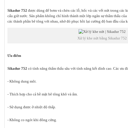
Sikadur 752
được dùng để bơm và chèn các lỗ, hốc và các vết nứt trong các k
cấu giữ nước. Sản phẩm không chỉ hình thành một lớp ngăn sự thẩm thấu của n
các thành phần bê tông với nhau, nhờ đó phục hồi lại cường độ ban đầu của k
Xử lý khe nứt bằng Sikadur 752
Ưu điểm
Sikadur 752
có tính năng thẩm thấu sâu với tính năng kết dính cao. Các ưu đ
- Không dung môi.
- Thích hợp cho cả bề mặt bê tông khô và ẩm.
- Sử dụng được ở nhiệt độ thấp.
- Không co ngót khi đông cứng.