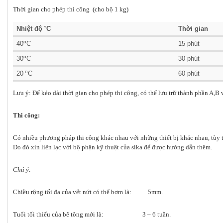
Thời gian cho phép thi công (cho bộ 1 kg)
Nhiệt độ ˚C
Thời gian
o
40
C
15 phút
o
30
C
30 phút
o
20
C
60 phút
Lưu ý: Để kéo dài thời gian cho phép thi công, có thể lưu trữ thành phần A,B 
Thi công:
Có nhiều phương pháp thi công khác nhau với những thiết bị khác nhau, tùy t
Do đó xin liên lạc với bộ phận kỹ thuật của sika để được hướng dẫn thêm.
Chú ý:
Chiều rộng tối đa của vết nứt có thể bơm là: 5mm.
Tuổi tối thiểu của bê tông mới là: 3 – 6 tuần.