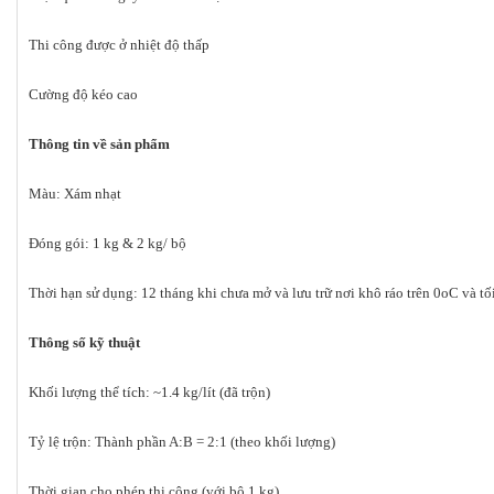
Thi công được ở nhiệt độ thấp
Cường độ kéo cao
Thông tin về sản phẩm
Màu: Xám nhạt
Đóng gói: 1 kg & 2 kg/ bộ
Thời hạn sử dụng: 12 tháng khi chưa mở và lưu trữ nơi khô ráo trên 0oC và tố
Thông số kỹ thuật
Khối lượng thể tích: ~1.4 kg/lít (đã trộn)
Tỷ lệ trộn: Thành phần A:B = 2:1 (theo khối lượng)
Thời gian cho phép thi công (với bộ 1 kg)