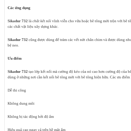
Các ứng dụng
Sikadur 732
là
chất kết nối
vĩnh viễn cho vữa hoặc bê tông mới trộn với bê t
các chất vật liệu xây dựng khác.
Sikadur 732
cũng được dùng để trám các vết nứt chân chim và được dùng như
bệ neo.
Ưu điểm
Sikadur 732
tạo lớp kết nối mà cường độ kéo của nó cao hơn cường độ của bê 
dùng ở những nơi cần kết nối bê tông mới với bê tông hiện hữu. Các ưu điểm
Dễ thi công
Không dung môi
Không bị tác động bởi độ ẩm
Hiệu quả cao ngay cả trên bề mặt ẩm