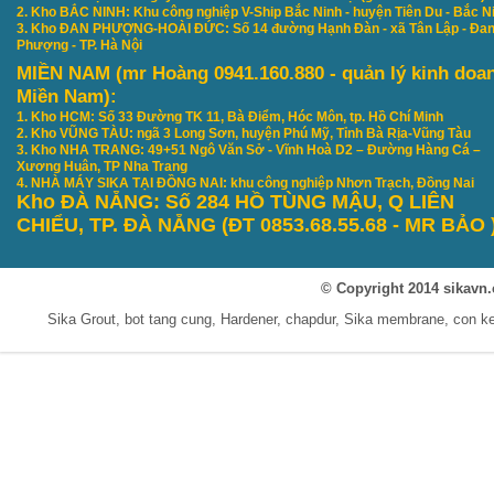
2. Kho BẮC NINH: Khu công nghiệp V-Ship Bắc Ninh - huyện Tiên Du - Bắc N
3. Kho ĐAN PHƯỢNG-HOÀI ĐỨC: Số 14 đường Hạnh Đàn - xã Tân Lập - Đa
Phượng - TP. Hà Nội
MIỀN NAM (mr Hoàng 0941.160.880 - quản lý kinh doa
Miền Nam):
1. Kho HCM: Số 33 Đường TK 11, Bà Điểm, Hóc Môn, tp. Hồ Chí Minh
2. Kho VŨNG TÀU: ngã 3 Long Sơn, huyện Phú Mỹ, Tỉnh Bà Rịa-Vũng Tàu
3. Kho NHA TRANG: 49+51 Ngô Văn Sở - Vĩnh Hoà D2 – Đường Hàng Cá –
Xương Huân, TP Nha Trang
4. NHÀ MÁY SIKA TẠI ĐỒNG NAI: khu công nghiệp Nhơn Trạch, Đồng Nai
Kho ĐÀ NẴNG: S
ố 284 HỒ TÙNG MẬU, Q LIÊN
CHIỂU, TP. ĐÀ NẴNG
(ĐT 0853.68.55.68 - MR B
ẢO
© Copyright 2014 sikavn.
Sika Grout, bot tang cung, Hardener, chapdur, Sika membrane, con 