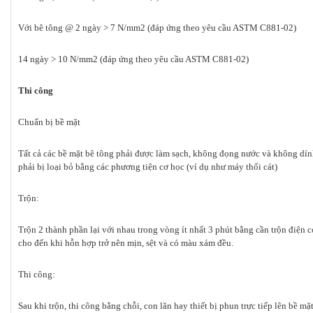
Với bê tông @ 2 ngày > 7 N/mm2 (đáp ứng theo yêu cầu ASTM C881-02)
14 ngày > 10 N/mm2 (đáp ứng theo yêu cầu ASTM C881-02)
Thi công
Chuẩn bị bề mặt
Tất cả các bề mặt bê tông phải được làm sạch, không đọng nước và không dính
phải bị loại bỏ bằng các phương tiện cơ học (ví dụ như máy thổi cát)
Trộn:
Trộn 2 thành phần lại với nhau trong vòng ít nhất 3 phút bằng cần trộn điện 
cho đến khi hỗn hợp trở nên mịn, sệt và có màu xám đều.
Thi công:
Sau khi trộn, thi công bằng chỗi, con lăn hay thiết bị phun trực tiếp lên bề m