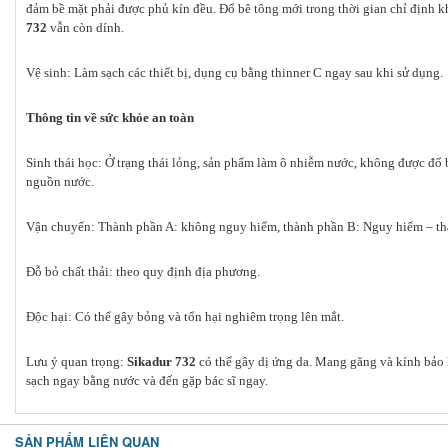
đảm bề mặt phải được phủ kín đều. Đổ bê tông mới trong thời gian chỉ định k
732
vẫn còn dính.
Vệ sinh: Làm sạch các thiết bị, dụng cụ bằng thinner C ngay sau khi sử dụng.
Thông tin về sức khỏe an toàn
Sinh thái học: Ở trạng thái lỏng, sản phẩm làm ô nhiễm nước, không được đổ
nguồn nước.
Vận chuyển: Thành phần A: không nguy hiểm, thành phần B: Nguy hiểm – th
Đỗ bỏ chất thải: theo quy định địa phương.
Độc hại: Có thể gây bỏng và tổn hại nghiêm trọng lên mắt.
Lưu ý quan trọng:
Sikadur 732
có thể gây dị ứng da. Mang găng và kính bảo 
sạch ngay bằng nước và đến gặp bác sĩ ngay.
SẢN PHẨM LIÊN QUAN