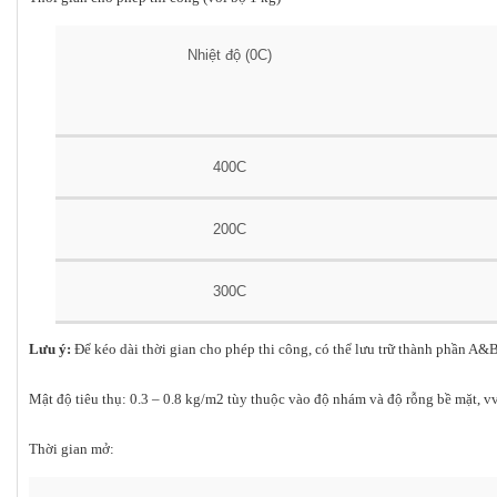
Nhiệt độ (0C)
400C
200C
300C
Lưu ý:
Để kéo dài thời gian cho phép thi công, có thể lưu trữ thành phần A&B
Mật độ tiêu thụ: 0.3 – 0.8 kg/m2 tùy thuộc vào độ nhám và độ rỗng bề mặt, vv
Thời gian mở: