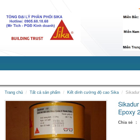
Giới thiệu
Sản phẩm
Dịch vụ
Tin tức
Tuy
Trang chủ
Tất cả sản phẩm
Kết dính cường độ cao Sika
Sikadur
Sikadur
Epoxy 2
Chia sẻ
: