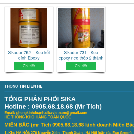
Sikadur 752 – Keo kết
Sikadur 731 - Keo
dính Epoxy
epoxy neo thép 2 thành
phần
Chi tiết
Chi tiết
THÔNG TIN LIÊN HỆ
TỔNG PHÂN PHỐI SIKA
Hotline : 0905.68.18.68 (Mr Tích)
Email: phongkinhdoanh.sikavietnam@gmail.com
HỆ THỐNG KHO HÀNG TOÀN QUỐC
MIỀN BẮC (mr Tích 0905.68.18.68 kinh doanh Miền Bắ
1. Kho HÀ NỘI: 270 Nguyễn Xiển - Thanh Xuân - Hà Nội (gần tòa Eco Green)